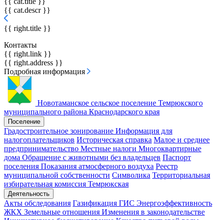
{{ cat.title }}
{{ cat.descr }}
{{ right.title }}
Контакты
{{ right.link }}
{{ right.address }}
Подробная информация
Новотаманское сельское поселение
Темрюкского
муниципального района Краснодарского края
Поселение
Градостроительное зонирование
Информация для
налогоплательщиков
Историческая справка
Малое и среднее
предпринимательство
Местные налоги
Многоквартирные
дома
Обращение с животными без владельцев
Паспорт
поселения
Показания атмосферного воздуха
Реестр
муниципальной собственности
Символика
Территориальная
избирательная комиссия Темрюкская
Деятельность
Акты обследования
Газификация
ГИС Энергоэффективность
ЖКХ
Земельные отношения
Изменения в законодательстве