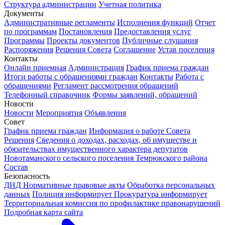
Структура администрации
Учетная политика
Документы
Административные регламенты
Исполнения функций
Отчет
по программам
Постановления
Предоставления услуг
Программы
Проекты документов
Публичные слушания
Распоряжения
Решения Совета
Соглашение
Устав поселения
Контакты
Онлайн приемная
Администрация
График приема граждан
Итоги работы с обращениями граждан
Контакты
Работа с
обращениями
Регламент рассмотрения обращений
Телефонный справочник
Формы заявлений, обращений
Новости
Новости
Мероприятия
Объявления
Совет
График приема граждан
Информация о работе Совета
Решения
Сведения о доходах, расходах, об имуществе и
обязательствах имущественного характера депутатов
Новотаманского сельского поселения Темрюкского района
Состав
Безопасность
ДНД
Нормативные правовые акты
Обработка персональных
данных
Полиция информирует
Прокуратура информирует
Территориальная комиссия по профилактике правонарушений
Подробная карта сайта