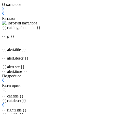
О каталоге
Каталог
{{ catalog.about.title }}
{{ p }}
{{ alert.title }}
{{ alert.descr }}
{{ alert.src }}
{{ alert.time }}
Подробнее
Категории
{{ cat.title }}
{{ cat.descr }}
{{ rightTitle }}