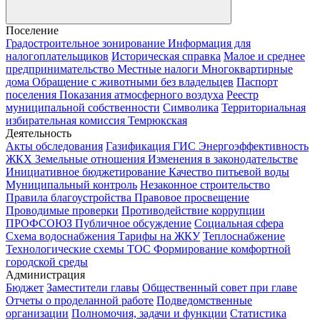
Поселение
Градостроительное зонирование
Информация для
налогоплательщиков
Историческая справка
Малое и среднее
предпринимательство
Местные налоги
Многоквартирные
дома
Обращение с животными без владельцев
Паспорт
поселения
Показания атмосферного воздуха
Реестр
муниципальной собственности
Символика
Территориальная
избирательная комиссия Темрюкская
Деятельность
Акты обследования
Газификация
ГИС Энергоэффективность
ЖКХ
Земельные отношения
Изменения в законодательстве
Инициативное бюджетирование
Качество питьевой воды
Муниципальный контроль
Незаконное строительство
Правила благоустройства
Правовое просвещение
Проводимые проверки
Противодействие коррупции
ПРОФСОЮЗ
Публичное обсуждение
Социальная сфера
Схема водоснабжения
Тарифы на ЖКУ
Теплоснабжение
Технологические схемы
ТОС
Формирование комфортной
городской среды
Администрация
Бюджет
Заместители главы
Общественный совет при главе
Отчеты о проделанной работе
Подведомственные
организации
Полномочия, задачи и функции
Статистика