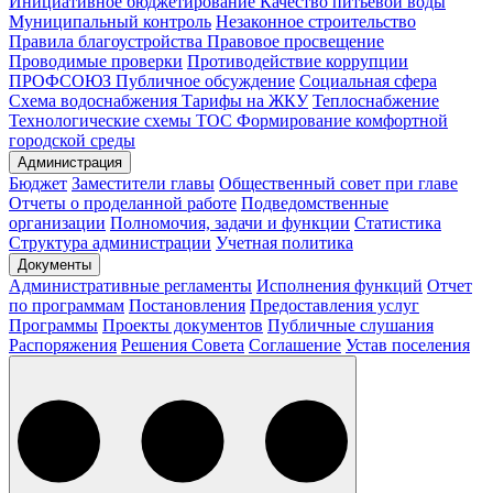
Инициативное бюджетирование
Качество питьевой воды
Муниципальный контроль
Незаконное строительство
Правила благоустройства
Правовое просвещение
Проводимые проверки
Противодействие коррупции
ПРОФСОЮЗ
Публичное обсуждение
Социальная сфера
Схема водоснабжения
Тарифы на ЖКУ
Теплоснабжение
Технологические схемы
ТОС
Формирование комфортной
городской среды
Администрация
Бюджет
Заместители главы
Общественный совет при главе
Отчеты о проделанной работе
Подведомственные
организации
Полномочия, задачи и функции
Статистика
Структура администрации
Учетная политика
Документы
Административные регламенты
Исполнения функций
Отчет
по программам
Постановления
Предоставления услуг
Программы
Проекты документов
Публичные слушания
Распоряжения
Решения Совета
Соглашение
Устав поселения