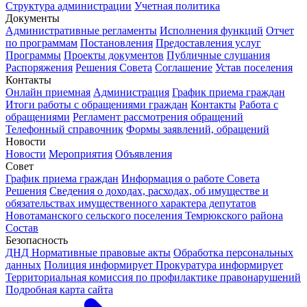
Структура администрации
Учетная политика
Документы
Административные регламенты
Исполнения функций
Отчет
по программам
Постановления
Предоставления услуг
Программы
Проекты документов
Публичные слушания
Распоряжения
Решения Совета
Соглашение
Устав поселения
Контакты
Онлайн приемная
Администрация
График приема граждан
Итоги работы с обращениями граждан
Контакты
Работа с
обращениями
Регламент рассмотрения обращений
Телефонный справочник
Формы заявлений, обращений
Новости
Новости
Мероприятия
Объявления
Совет
График приема граждан
Информация о работе Совета
Решения
Сведения о доходах, расходах, об имуществе и
обязательствах имущественного характера депутатов
Новотаманского сельского поселения Темрюкского района
Состав
Безопасность
ДНД
Нормативные правовые акты
Обработка персональных
данных
Полиция информирует
Прокуратура информирует
Территориальная комиссия по профилактике правонарушений
Подробная карта сайта