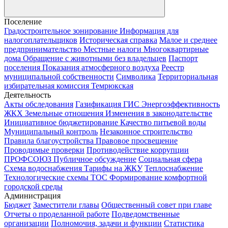
Поселение
Градостроительное зонирование
Информация для
налогоплательщиков
Историческая справка
Малое и среднее
предпринимательство
Местные налоги
Многоквартирные
дома
Обращение с животными без владельцев
Паспорт
поселения
Показания атмосферного воздуха
Реестр
муниципальной собственности
Символика
Территориальная
избирательная комиссия Темрюкская
Деятельность
Акты обследования
Газификация
ГИС Энергоэффективность
ЖКХ
Земельные отношения
Изменения в законодательстве
Инициативное бюджетирование
Качество питьевой воды
Муниципальный контроль
Незаконное строительство
Правила благоустройства
Правовое просвещение
Проводимые проверки
Противодействие коррупции
ПРОФСОЮЗ
Публичное обсуждение
Социальная сфера
Схема водоснабжения
Тарифы на ЖКУ
Теплоснабжение
Технологические схемы
ТОС
Формирование комфортной
городской среды
Администрация
Бюджет
Заместители главы
Общественный совет при главе
Отчеты о проделанной работе
Подведомственные
организации
Полномочия, задачи и функции
Статистика