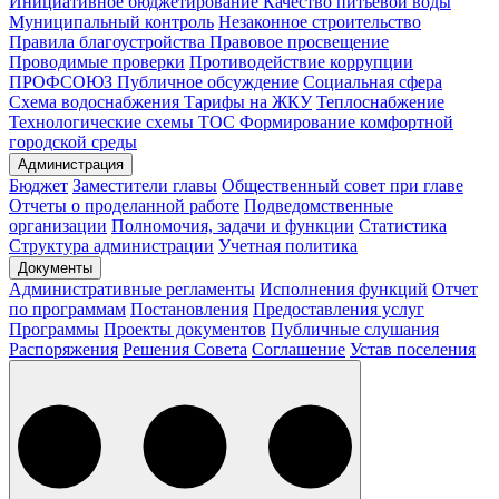
Инициативное бюджетирование
Качество питьевой воды
Муниципальный контроль
Незаконное строительство
Правила благоустройства
Правовое просвещение
Проводимые проверки
Противодействие коррупции
ПРОФСОЮЗ
Публичное обсуждение
Социальная сфера
Схема водоснабжения
Тарифы на ЖКУ
Теплоснабжение
Технологические схемы
ТОС
Формирование комфортной
городской среды
Администрация
Бюджет
Заместители главы
Общественный совет при главе
Отчеты о проделанной работе
Подведомственные
организации
Полномочия, задачи и функции
Статистика
Структура администрации
Учетная политика
Документы
Административные регламенты
Исполнения функций
Отчет
по программам
Постановления
Предоставления услуг
Программы
Проекты документов
Публичные слушания
Распоряжения
Решения Совета
Соглашение
Устав поселения