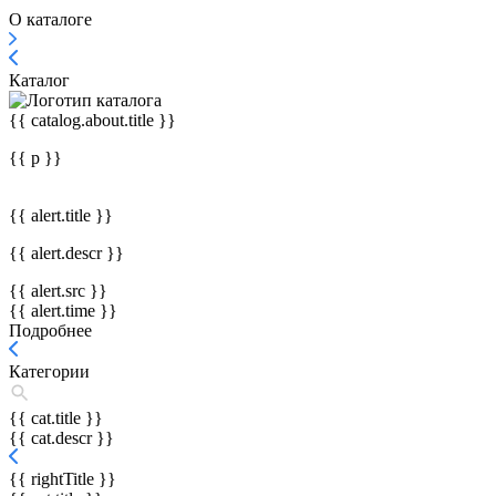
О каталоге
Каталог
{{ catalog.about.title }}
{{ p }}
{{ alert.title }}
{{ alert.descr }}
{{ alert.src }}
{{ alert.time }}
Подробнее
Категории
{{ cat.title }}
{{ cat.descr }}
{{ rightTitle }}