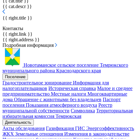
{{ cat.title }}
{{ cat.descr }}
{{ right.title }}
Контакты
{{ right.link }}
{{ right.address }}
Подробная информация
Новотаманское сельское поселение
Темрюкского
муниципального района Краснодарского края
Поселение
Градостроительное зонирование
Информация для
налогоплательщиков
Историческая справка
Малое и среднее
предпринимательство
Местные налоги
Многоквартирные
дома
Обращение с животными без владельцев
Паспорт
поселения
Показания атмосферного воздуха
Реестр
муниципальной собственности
Символика
Территориальная
избирательная комиссия Темрюкская
Деятельность
Акты обследования
Газификация
ГИС Энергоэффективность
ЖКХ
Земельные отношения
Изменения в законодательстве