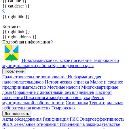
{{ cat.title }}
{{ cat.descr }}
{{ right.title }}
Контакты
{{ right.link }}
{{ right.address }}
Подробная информация
Новотаманское сельское поселение
Темрюкского
муниципального района Краснодарского края
Поселение
Градостроительное зонирование
Информация для
налогоплательщиков
Историческая справка
Малое и среднее
предпринимательство
Местные налоги
Многоквартирные
дома
Обращение с животными без владельцев
Паспорт
поселения
Показания атмосферного воздуха
Реестр
муниципальной собственности
Символика
Территориальная
избирательная комиссия Темрюкская
Деятельность
Акты обследования
Газификация
ГИС Энергоэффективность
ЖКХ
Земельные отношения
Изменения в законодательстве