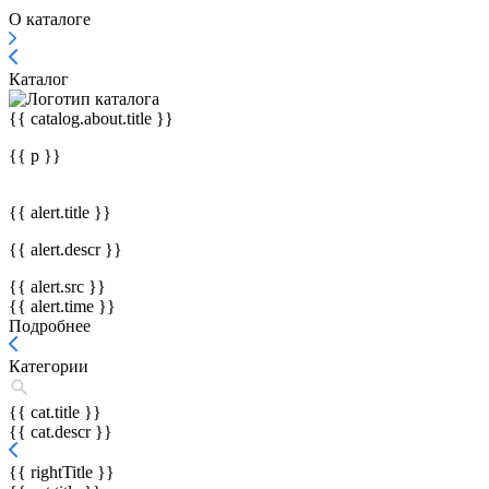
О каталоге
Каталог
{{ catalog.about.title }}
{{ p }}
{{ alert.title }}
{{ alert.descr }}
{{ alert.src }}
{{ alert.time }}
Подробнее
Категории
{{ cat.title }}
{{ cat.descr }}
{{ rightTitle }}