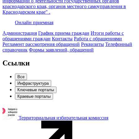
информации о деятельности государственных органов
краснодарского края, органов местного самоуправления в
Краснодарском крае" .
Онлайн приемная
Администрация
График приема граждан
Итоги работы с
обращениями граждан
Контакты
Работа с обращениями
Регламент рассмотрения обращений
Реквизиты
Телефонный
справочник
Формы заявлений, обращений
Ссылки
Все
Инфраструктура
Ключевые порталы
Краевые порталы
Территориальная избирательная комиссия