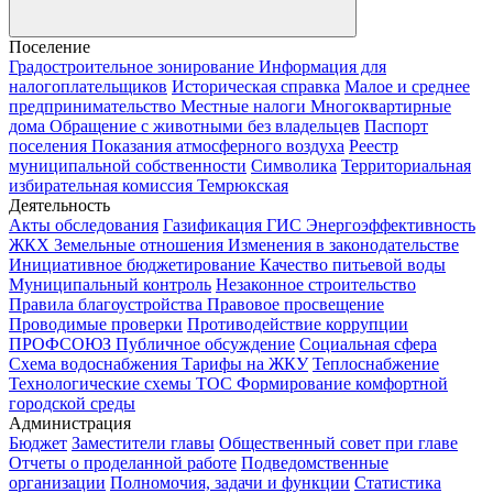
Поселение
Градостроительное зонирование
Информация для
налогоплательщиков
Историческая справка
Малое и среднее
предпринимательство
Местные налоги
Многоквартирные
дома
Обращение с животными без владельцев
Паспорт
поселения
Показания атмосферного воздуха
Реестр
муниципальной собственности
Символика
Территориальная
избирательная комиссия Темрюкская
Деятельность
Акты обследования
Газификация
ГИС Энергоэффективность
ЖКХ
Земельные отношения
Изменения в законодательстве
Инициативное бюджетирование
Качество питьевой воды
Муниципальный контроль
Незаконное строительство
Правила благоустройства
Правовое просвещение
Проводимые проверки
Противодействие коррупции
ПРОФСОЮЗ
Публичное обсуждение
Социальная сфера
Схема водоснабжения
Тарифы на ЖКУ
Теплоснабжение
Технологические схемы
ТОС
Формирование комфортной
городской среды
Администрация
Бюджет
Заместители главы
Общественный совет при главе
Отчеты о проделанной работе
Подведомственные
организации
Полномочия, задачи и функции
Статистика