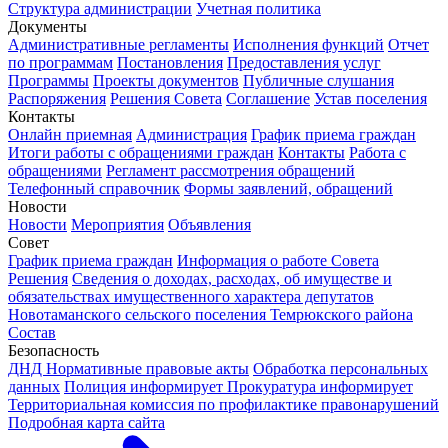
Структура администрации
Учетная политика
Документы
Административные регламенты
Исполнения функций
Отчет
по программам
Постановления
Предоставления услуг
Программы
Проекты документов
Публичные слушания
Распоряжения
Решения Совета
Соглашение
Устав поселения
Контакты
Онлайн приемная
Администрация
График приема граждан
Итоги работы с обращениями граждан
Контакты
Работа с
обращениями
Регламент рассмотрения обращений
Телефонный справочник
Формы заявлений, обращений
Новости
Новости
Мероприятия
Объявления
Совет
График приема граждан
Информация о работе Совета
Решения
Сведения о доходах, расходах, об имуществе и
обязательствах имущественного характера депутатов
Новотаманского сельского поселения Темрюкского района
Состав
Безопасность
ДНД
Нормативные правовые акты
Обработка персональных
данных
Полиция информирует
Прокуратура информирует
Территориальная комиссия по профилактике правонарушений
Подробная карта сайта