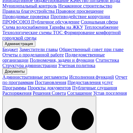
Инициативное бюджетирование
Качество питьевой воды
Муниципальный контроль
Незаконное строительство
Правила благоустройства
Правовое просвещение
Проводимые проверки
Противодействие коррупции
ПРОФСОЮЗ
Публичное обсуждение
Социальная сфера
Схема водоснабжения
Тарифы на ЖКУ
Теплоснабжение
Технологические схемы
ТОС
Формирование комфортной
городской среды
Администрация
Бюджет
Заместители главы
Общественный совет при главе
Отчеты о проделанной работе
Подведомственные
организации
Полномочия, задачи и функции
Статистика
Структура администрации
Учетная политика
Документы
Административные регламенты
Исполнения функций
Отчет
по программам
Постановления
Предоставления услуг
Программы
Проекты документов
Публичные слушания
Распоряжения
Решения Совета
Соглашение
Устав поселения