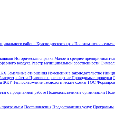
ципального района Краснодарского края
Новотаманское сельск
льщиков
Историческая справка
Малое и среднее предпринимател
сферного воздуха
Реестр муниципальной собственности
Символ
ЖКХ
Земельные отношения
Изменения в законодательстве
Иници
благоустройства
Правовое просвещение
Проводимые проверки
на ЖКУ
Теплоснабжение
Технологические схемы
ТОС
Формиров
еты о проделанной работе
Подведомственные организации
Полн
о программам
Постановления
Предоставления услуг
Программы