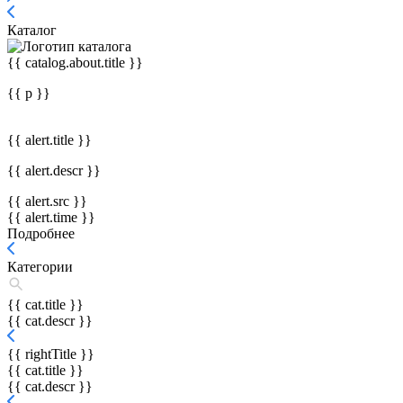
Каталог
{{ catalog.about.title }}
{{ p }}
{{ alert.title }}
{{ alert.descr }}
{{ alert.src }}
{{ alert.time }}
Подробнее
Категории
{{ cat.title }}
{{ cat.descr }}
{{ rightTitle }}
{{ cat.title }}
{{ cat.descr }}