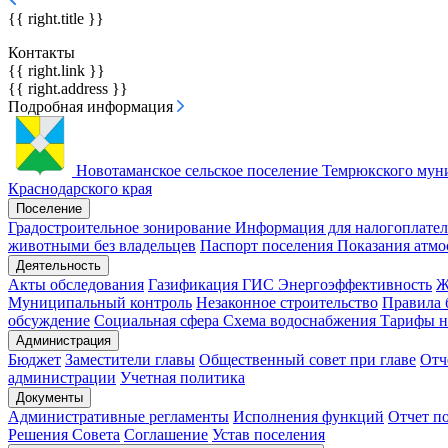
{{ right.title }}
Контакты
{{ right.link }}
{{ right.address }}
Подробная информация
Новотаманское сельское поселение
Темрюкского муни
Краснодарского края
Поселение
Градостроительное зонирование
Информация для налогоплате
животными без владельцев
Паспорт поселения
Показания атмо
Деятельность
Акты обследования
Газификация
ГИС Энергоэффективность
Муниципальный контроль
Незаконное строительство
Правила 
обсуждение
Социальная сфера
Схема водоснабжения
Тарифы 
Администрация
Бюджет
Заместители главы
Общественный совет при главе
Отч
администрации
Учетная политика
Документы
Административные регламенты
Исполнения функций
Отчет п
Решения Совета
Соглашение
Устав поселения