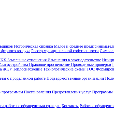
льщиков
Историческая справка
Малое и среднее предпринимател
сферного воздуха
Реестр муниципальной собственности
Символ
ЖКХ
Земельные отношения
Изменения в законодательстве
Иници
благоустройства
Правовое просвещение
Проводимые проверки
на ЖКУ
Теплоснабжение
Технологические схемы
ТОС
Формиров
еты о проделанной работе
Подведомственные организации
Полн
о программам
Постановления
Предоставления услуг
Программы
ги работы с обращениями граждан
Контакты
Работа с обращени