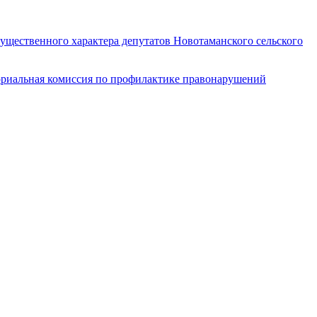
имущественного характера депутатов Новотаманского сельского
риальная комиссия по профилактике правонарушений