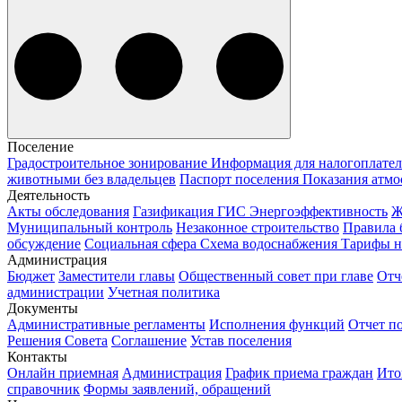
Поселение
Градостроительное зонирование
Информация для налогоплате
животными без владельцев
Паспорт поселения
Показания атмо
Деятельность
Акты обследования
Газификация
ГИС Энергоэффективность
Муниципальный контроль
Незаконное строительство
Правила 
обсуждение
Социальная сфера
Схема водоснабжения
Тарифы 
Администрация
Бюджет
Заместители главы
Общественный совет при главе
Отч
администрации
Учетная политика
Документы
Административные регламенты
Исполнения функций
Отчет п
Решения Совета
Соглашение
Устав поселения
Контакты
Онлайн приемная
Администрация
График приема граждан
Ито
справочник
Формы заявлений, обращений