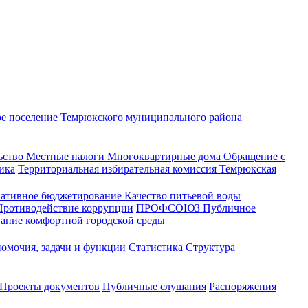
ое поселение
Темрюкского муниципального района
ьство
Местные налоги
Многоквартирные дома
Обращение с
ика
Территориальная избирательная комиссия Темрюкская
ативное бюджетирование
Качество питьевой воды
Противодействие коррупции
ПРОФСОЮЗ
Публичное
ание комфортной городской среды
омочия, задачи и функции
Статистика
Структура
Проекты документов
Публичные слушания
Распоряжения