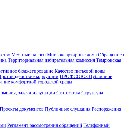
ьство
Местные налоги
Многоквартирные дома
Обращение с
ика
Территориальная избирательная комиссия Темрюкская
ативное бюджетирование
Качество питьевой воды
Противодействие коррупции
ПРОФСОЮЗ
Публичное
ание комфортной городской среды
омочия, задачи и функции
Статистика
Структура
Проекты документов
Публичные слушания
Распоряжения
ями
Регламент рассмотрения обращений
Телефонный