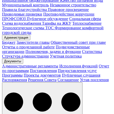
Инициативное бюджетирование
Качество питьевой воды
Муниципальный контроль
Незаконное строительство
Правила благоустройства
Правовое просвещение
Проводимые проверки
Противодействие коррупции
ПРОФСОЮЗ
Публичное обсуждение
Социальная сфера
Схема водоснабжения
Тарифы на ЖКУ
Теплоснабжение
Технологические схемы
ТОС
Формирование комфортной
городской среды
Администрация
Бюджет
Заместители главы
Общественный совет при главе
Отчеты о проделанной работе
Подведомственные
организации
Полномочия, задачи и функции
Статистика
Структура администрации
Учетная политика
Документы
Административные регламенты
Исполнения функций
Отчет
по программам
Постановления
Предоставления услуг
Программы
Проекты документов
Публичные слушания
Распоряжения
Решения Совета
Соглашение
Устав поселения