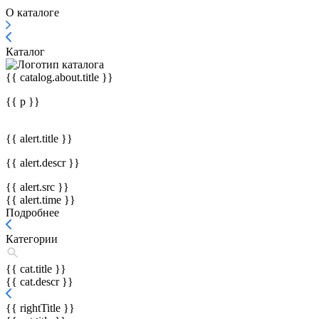
О каталоге
Каталог
{{ catalog.about.title }}
{{ p }}
{{ alert.title }}
{{ alert.descr }}
{{ alert.src }}
{{ alert.time }}
Подробнее
Категории
{{ cat.title }}
{{ cat.descr }}
{{ rightTitle }}