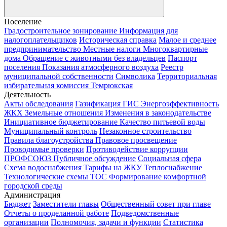
Поселение
Градостроительное зонирование
Информация для
налогоплательщиков
Историческая справка
Малое и среднее
предпринимательство
Местные налоги
Многоквартирные
дома
Обращение с животными без владельцев
Паспорт
поселения
Показания атмосферного воздуха
Реестр
муниципальной собственности
Символика
Территориальная
избирательная комиссия Темрюкская
Деятельность
Акты обследования
Газификация
ГИС Энергоэффективность
ЖКХ
Земельные отношения
Изменения в законодательстве
Инициативное бюджетирование
Качество питьевой воды
Муниципальный контроль
Незаконное строительство
Правила благоустройства
Правовое просвещение
Проводимые проверки
Противодействие коррупции
ПРОФСОЮЗ
Публичное обсуждение
Социальная сфера
Схема водоснабжения
Тарифы на ЖКУ
Теплоснабжение
Технологические схемы
ТОС
Формирование комфортной
городской среды
Администрация
Бюджет
Заместители главы
Общественный совет при главе
Отчеты о проделанной работе
Подведомственные
организации
Полномочия, задачи и функции
Статистика