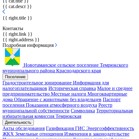
{{ cat.title }}
{{ cat.descr }}
{{ right.title }}
Контакты
{{ right.link }}
{{ right.address }}
Подробная информация
Новотаманское сельское поселение
Темрюкского
муниципального района Краснодарского края
Поселение
Градостроительное зонирование
Информация для
налогоплательщиков
Историческая справка
Малое и среднее
предпринимательство
Местные налоги
Многоквартирные
дома
Обращение с животными без владельцев
Паспорт
поселения
Показания атмосферного воздуха
Реестр
муниципальной собственности
Символика
Территориальная
избирательная комиссия Темрюкская
Деятельность
Акты обследования
Газификация
ГИС Энергоэффективность
ЖКХ
Земельные отношения
Изменения в законодательстве