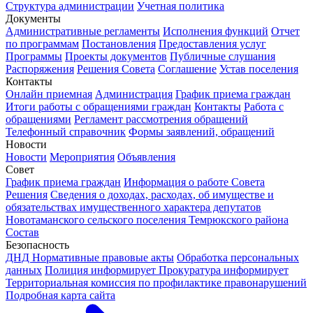
Структура администрации
Учетная политика
Документы
Административные регламенты
Исполнения функций
Отчет
по программам
Постановления
Предоставления услуг
Программы
Проекты документов
Публичные слушания
Распоряжения
Решения Совета
Соглашение
Устав поселения
Контакты
Онлайн приемная
Администрация
График приема граждан
Итоги работы с обращениями граждан
Контакты
Работа с
обращениями
Регламент рассмотрения обращений
Телефонный справочник
Формы заявлений, обращений
Новости
Новости
Мероприятия
Объявления
Совет
График приема граждан
Информация о работе Совета
Решения
Сведения о доходах, расходах, об имуществе и
обязательствах имущественного характера депутатов
Новотаманского сельского поселения Темрюкского района
Состав
Безопасность
ДНД
Нормативные правовые акты
Обработка персональных
данных
Полиция информирует
Прокуратура информирует
Территориальная комиссия по профилактике правонарушений
Подробная карта сайта